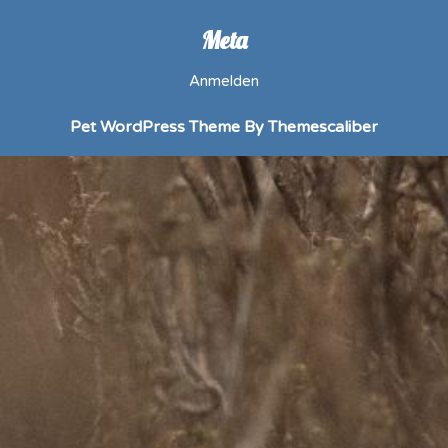
Meta
Anmelden
Pet WordPress Theme
By Themescaliber